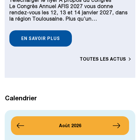
Télécharger le flyer A propos du congrès
J
v
Le Congrès Annuel AFIS 2027 vous donne
«
rendez-vous les 12, 13 et 14 janvier 2027, dans
Ge
la région Toulousaine. Plus qu’un…
a
EN SAVOIR PLUS
TOUTES LES ACTUS
Calendrier
Août 2026