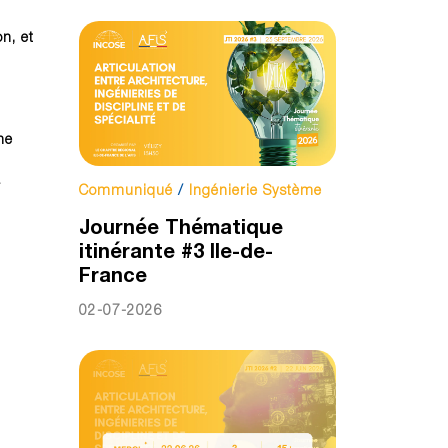
on, et
he
a
Communiqué
/
Ingénierie Système
Journée Thématique
itinérante #3 Ile-de-
France
02-07-2026