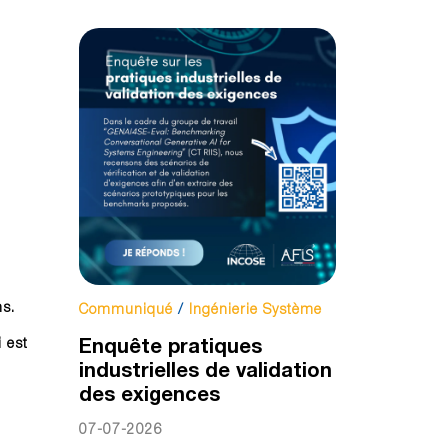
ms.
Communiqué
/
Ingénierie Système
Enquête pratiques
 est
industrielles de validation
des exigences
07-07-2026