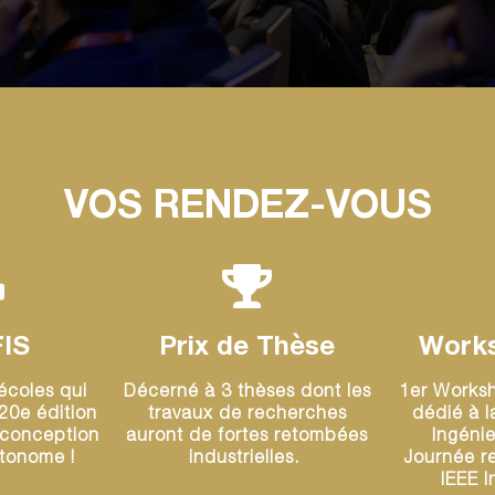
VOS RENDEZ-VOUS
IS
Prix de Thèse
Work
écoles qui
Décerné à 3 thèses dont les
1er Worksh
 20e édition
travaux de recherches
dédié à l
 conception
auront de fortes retombées
Ingéni
utonome !
industrielles.
Journée r
IEEE I