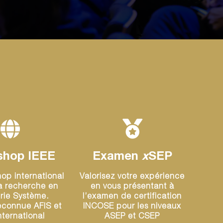
shop IEEE
Examen
x
SEP
op international
Valorisez votre expérience
a recherche en
en vous présentant à
erie Système.
l’examen de certification
econnue AFIS et
INCOSE pour les niveaux
nternational
ASEP et CSEP