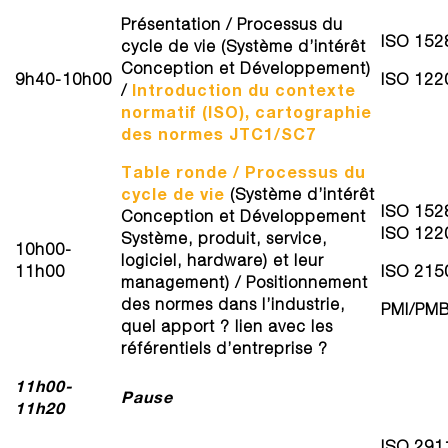
Présentation / Processus du
ISO 152
cycle de vie (Système d’intérêt
Conception et Développement)
9h40-10h00
ISO 122
Introduction du contexte
/
normatif (ISO), cartographie
des normes JTC1/SC7
Table ronde / Processus du
cycle de vie
(Système d’intérêt
ISO 152
Conception et Développement
ISO 122
Système, produit, service,
10h00-
logiciel, hardware) et leur
11h00
ISO 215
management) / Positionnement
des normes dans l’industrie,
PMI/PM
quel apport ? lien avec les
référentiels d’entreprise ?
11h00-
Pause
11h20
ISO 291