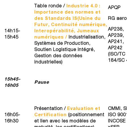
Industrie 4.0 :
Table ronde /
APQP
Importance des normes et
des Standards IS(Usine du
RG aero
Futur, Continuité numérique,
AP238,
Interopérabilité, Jumeaux
14h15-
AP239,
numériques /
15h45
Industrialisation,
AP241,
Systèmes de Production,
AP242
Soutien Logistique Intégré,
(ISO/TC
Gestion des données
184/SC 
industrielles)
15h45-
Pause
16h05
Evaluation et
Présentation /
CMMI, S
Certification
16h05-
(positionnement
ISO 900
16h30
et lien avec les modèles de
INCOSE
maturité, les certifications)
xSEP