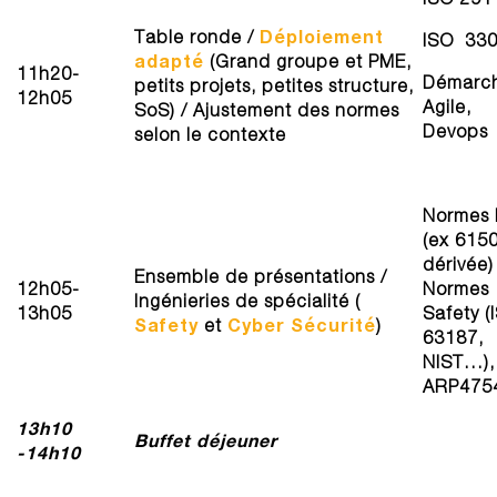
Déploiement
Table ronde /
ISO 33
adapté
(Grand groupe et PME,
11h20-
Démarc
petits projets, petites structure,
12h05
Agile,
SoS) / Ajustement des normes
Devops
selon le contexte
Normes 
(ex 6150
dérivée)
Ensemble de présentations /
12h05-
Normes
Ingénieries de spécialité (
13h05
Safety (
Safety
Cyber Sécurité
et
)
63187,
NIST…),
ARP475
13h10
Buffet déjeuner
-14h10