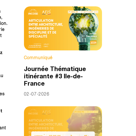
s
e,
ion.
rie
t
ez
Communiqué
Journée Thématique
itinérante #3 Ile-de-
au
France
des
02-07-2026
et
ant