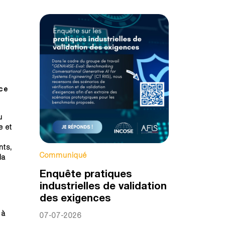
nce
u
e et
nts,
Communiqué
la
Enquête pratiques
industrielles de validation
des exigences
 à
07-07-2026